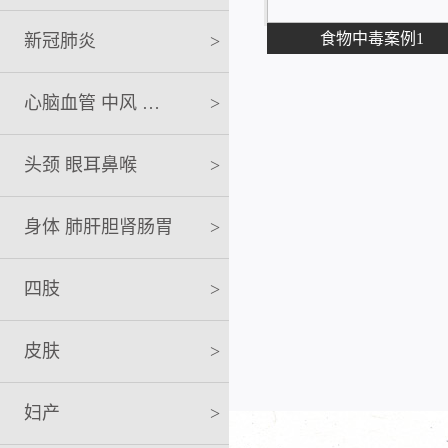
食物中毒案例1
新冠肺炎
>
心脑血管 中风 急救
>
头颈 眼耳鼻喉
>
身体 肺肝胆肾肠胃
>
四肢
>
皮肤
>
妇产
>