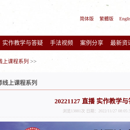
简体版
繁體版
Engli
实作教学与答疑
手法视频
案例分享
最新资
>>
师线上课程系列
医师线上课程系列
20221127 直播 实作教学
浏览13881次 日期：2022/11/27 08:05: